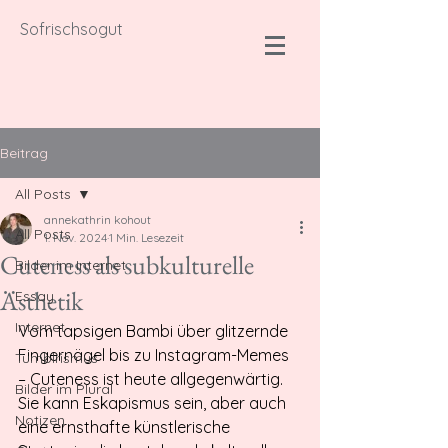
Sofrischsogut
Beitrag
All Posts
annekathrin kohout
All Posts
1. Nov. 2024
1 Min. Lesezeit
Cuteness als subkulturelle
Bilder im Internet
Ästhetik
Essay
Internet
Vom tapsigen Bambi über glitzernde 
Fingernägel bis zu Instagram-Memes 
Tumblrismus
– Cuteness ist heute allgegenwärtig. 
Bilder im Plural
Sie kann Eskapismus sein, aber auch 
Notizen
eine ernsthafte künstlerische 