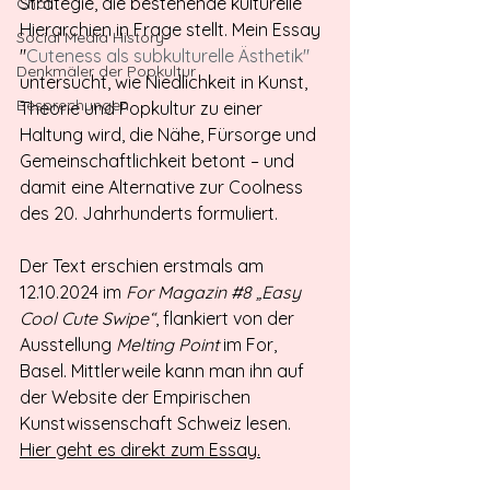
Strategie, die bestehende kulturelle 
Chat
Hierarchien in Frage stellt. Mein Essay 
Social Media History
"
Cuteness als subkulturelle Ästhetik" 
Denkmäler der Popkultur
untersucht, wie Niedlichkeit in Kunst, 
Besprechungen
Theorie und Popkultur zu einer 
Haltung wird, die Nähe, Fürsorge und 
Gemeinschaftlichkeit betont – und 
damit eine Alternative zur Coolness 
des 20. Jahrhunderts formuliert. 
Der Text erschien erstmals am 
12.10.2024 im 
For Magazin 
#8
 „Easy 
Cool Cute Swipe“
, flankiert von der 
Ausstellung 
Melting Point
 im For, 
Basel. Mittlerweile kann man ihn auf 
der Website der Empirischen 
Kunstwissenschaft Schweiz lesen. 
Hier geht es direkt zum Essay.