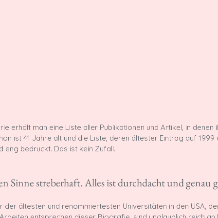
e erhält man eine Liste aller Publikationen und Artikel, in denen 
 ist 41 Jahre alt und die Liste, deren ältester Eintrag auf 1999 dat
 eng bedruckt. Das ist kein Zufall.

en Sinne streberhaft. Alles ist durchdacht und genau g
r der ältesten und renommiertesten Universitäten in den USA, de
re Arbeiten entsprechen dieser Biografie, sind unglaublich reich an