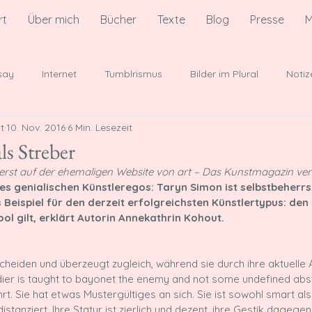
rt
Über mich
Bücher
Texte
Blog
Presse
M
say
Internet
Tumblrismus
Bilder im Plural
Notiz
t
10. Nov. 2016
6 Min. Lesezeit
er der Popkultur
Besprechungen
ls Streber
erst auf der ehemaligen Website von art – Das Kunstmagazin veröf
des genialischen Künstleregos: Taryn Simon ist selbstbeherrs
es Beispiel für den derzeit erfolgreichsten Künstlertypus: de
ol gilt, erklärt Autorin Annekathrin Kohout.
cheiden und überzeugt zugleich, während sie durch ihre aktuelle A
dier is taught to bayonet the enemy and not some undefined abst
t. Sie hat etwas Mustergültiges an sich. Sie ist sowohl smart als
stanziert. Ihre Statur ist zierlich und dezent, ihre Gestik dagegen