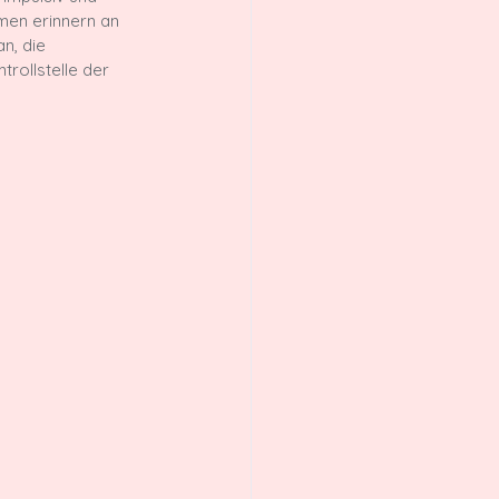
men erinnern an 
n, die 
rollstelle der 