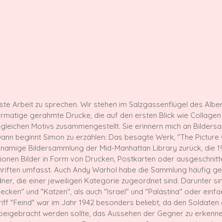
rste Arbeit zu sprechen. Wir stehen im Salzgassenflügel des Albe
atige gerahmte Drucke, die auf den ersten Blick wie Collagen
er gleichen Motivs zusammengestellt. Sie erinnern mich an Bilder
Dann beginnt Simon zu erzählen: Das besagte Werk, "The Picture 
chnamige Bildersammlung der Mid-Manhattan Library zurück, die 
lionen Bilder in Form von Drucken, Postkarten oder ausgeschnit
hriften umfasst. Auch Andy Warhol habe die Sammlung häufig gen
ner, die einer jeweiligen Kategorie zugeordnet sind. Darunter si
en" und "Katzen", als auch "Israel" und "Palästina" oder einfac
iff "Feind" war im Jahr 1942 besonders beliebt, da den Soldaten d
 beigebracht werden sollte, das Aussehen der Gegner zu erkenne