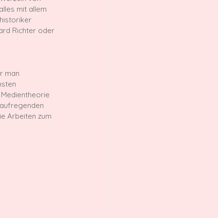
lles mit allem 
istoriker 
ard Richter oder 
er man 
hsten 
 Medientheorie 
n aufregenden 
ie Arbeiten zum 