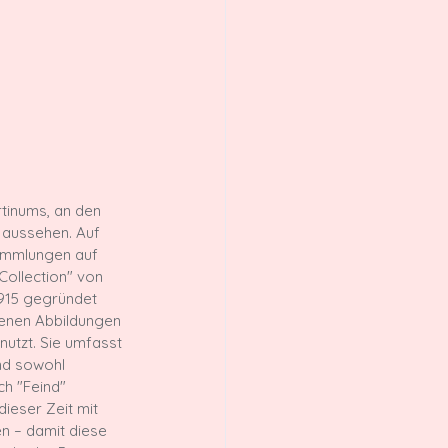
rtinums, an den 
 aussehen. Auf 
sammlungen auf 
Collection" von 
1915 gegründet 
tenen Abbildungen 
utzt. Sie umfasst 
nd sowohl 
h "Feind" 
ieser Zeit mit 
n – damit diese 