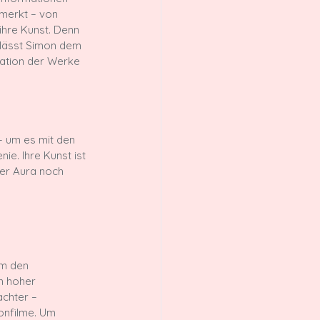
merkt – von 
ihre Kunst. Denn 
erlässt Simon dem 
ntation der Werke 
– um es mit den 
ie. Ihre Kunst ist 
ner Aura noch 
um den 
h hoher 
chter – 
onfilme. Um 