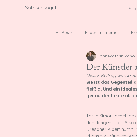
Sofrischsogut
Sta
All Posts
Bilder im Internet
Es
annekathrin kohou
Social Media History
Denkmäl
Der Künstler a
Dieser Beitrag wurde zu
Sie ist das Gegenteil 
fleißig. Und ein ideal
genau der heute als co
Taryn Simon lächelt bes
dem langen Titel "A sol
Dresdner Albertinum führ
ebenso zugänglich wie di