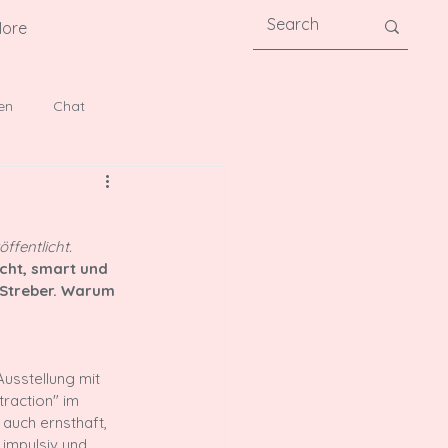
ore
en
Chat
fentlicht. 
cht, smart und 
n Streber. Warum 
usstellung mit 
raction" im 
 auch ernsthaft, 
 impulsiv und 