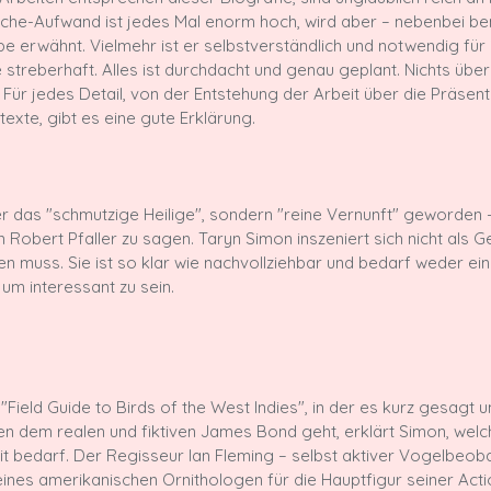
che-Aufwand ist jedes Mal enorm hoch, wird aber – nebenbei be
lbe erwähnt. Vielmehr ist er selbstverständlich und notwendig für 
ne streberhaft. Alles ist durchdacht und genau geplant. Nichts üb
n. Für jedes Detail, von der Entstehung der Arbeit über die Präse
nger das "schmutzige Heilige", sondern "reine Vernunft" geworden 
obert Pfaller zu sagen. Taryn Simon inszeniert sich nicht als Gen
en muss. Sie ist so klar wie nachvollziehbar und bedarf weder ei
um interessant zu sein.

 "Field Guide to Birds of the West Indies", in der es kurz gesagt 
dem realen und fiktiven James Bond geht, erklärt Simon, welc
it bedarf. Der Regisseur Ian Fleming – selbst aktiver Vogelbeoba
nes amerikanischen Ornithologen für die Hauptfigur seiner Acti