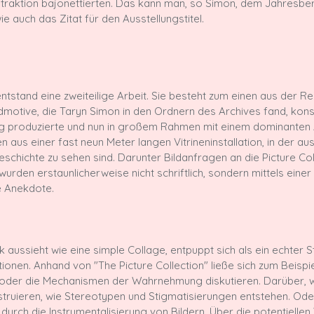
straktion bajonettierten. Das kann man, so Simon, dem Jahresberi
e auch das Zitat für den Ausstellungstitel.

ntstand eine zweiteilige Arbeit. Sie besteht zum einen aus der Re
motive, die Taryn Simon in den Ordnern des Archives fand, konste
ig produzierte und nun in großem Rahmen mit einem dominante
 aus einer fast neun Meter langen Vitrineninstallation, in der a
schichte zu sehen sind. Darunter Bildanfragen an die Picture Col
wurden erstaunlicherweise nicht schriftlich, sondern mittels eine
 aussieht wie eine simple Collage, entpuppt sich als ein echter S
ionen. Anhand von "The Picture Collection" ließe sich zum Beispie
 oder die Mechanismen der Wahrnehmung diskutieren. Darüber, wi
struieren, wie Stereotypen und Stigmatisierungen entstehen. Ode
urch die Instrumentalisierung von Bildern. Über die potentiellen