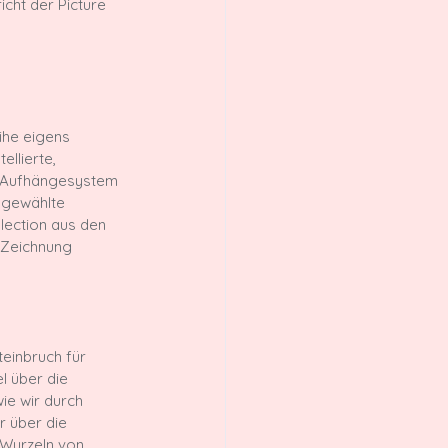
cht der Picture 
ihe eigens 
llierte, 
n Aufhängesystem 
usgewählte 
lection aus den 
r Zeichnung 
teinbruch für 
l über die 
e wir durch 
r über die 
 Wurzeln von 