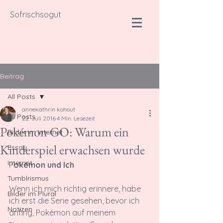
Sofrischsogut
Beitrag
All Posts
annekathrin kohout
All Posts
22. Juli 2016
4 Min. Lesezeit
Pokémon GO: Warum ein
Bilder im Internet
Kinderspiel erwachsen wurde
Essay
Internet
P
okémon und Ich
Tumblrismus
Wenn ich mich richtig erinnere, habe 
Bilder im Plural
ich erst die Serie gesehen, bevor ich 
Notizen
anfing, Pokémon auf meinem 