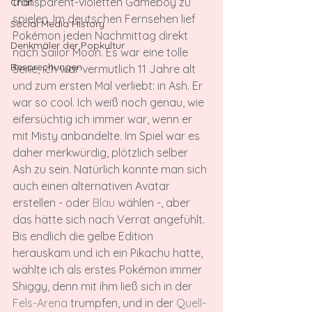
transparent-violetten Gameboy zu 
Chat
spielen. Im deutschen Fernsehen lief 
Social Media History
Pokémon jeden Nachmittag direkt 
Denkmäler der Popkultur
nach Sailor Moon. Es war eine tolle 
Besprechungen
Serie, ich war vermutlich 11 Jahre alt 
und zum ersten Mal verliebt: in Ash. Er 
war so cool. Ich weiß noch genau, wie 
eifersüchtig ich immer war, wenn er 
mit Misty anbandelte. Im Spiel war es 
daher merkwürdig, plötzlich selber 
Ash zu sein. Natürlich konnte man sich 
auch einen alternativen Avatar 
erstellen - oder 
Blau
 wählen -, aber 
das hätte sich nach Verrat angefühlt. 
Bis endlich die gelbe Edition 
herauskam und ich ein Pikachu hatte, 
wählte ich als erstes Pokémon immer 
Shiggy, denn mit ihm ließ sich in der 
Fels-Arena
 trumpfen, und in der
 Quell-