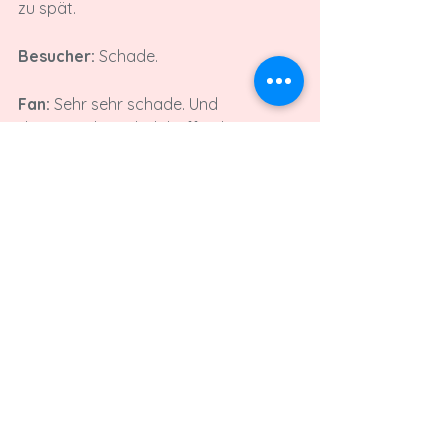
zu spät.

Besucher:
 Schade.

Fan:
 Sehr sehr schade. Und 
dramatisch, und ich hoffe, dass 
irgendwann auch mal die Wahrheit...

Besucher:
 Ja

Fan:
 ...ans Tageslicht kommt. Sodass 
man wirklich erfährt, was da 
eigentlich alles passiert ist.
