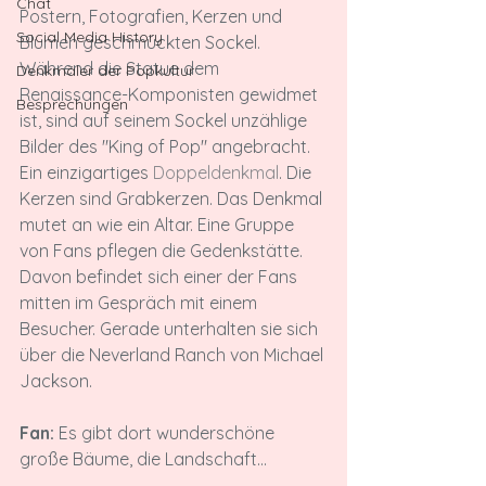
Chat
Postern, Fotografien, Kerzen und 
Social Media History
Blumen geschmückten Sockel. 
Während die Statue dem 
Denkmäler der Popkultur
Renaissance-Komponisten gewidmet 
Besprechungen
ist, sind auf seinem Sockel unzählige 
Bilder des "King of Pop" angebracht. 
Ein einzigartiges 
Doppeldenkmal
. Die 
Kerzen sind Grabkerzen. Das Denkmal 
mutet an wie ein Altar. Eine Gruppe 
von Fans pflegen die Gedenkstätte. 
Davon befindet sich einer der Fans 
mitten im Gespräch mit einem 
Besucher. Gerade unterhalten sie sich 
über die Neverland Ranch von Michael 
Jackson.

Fan:
 Es gibt dort wunderschöne 
große Bäume, die Landschaft...
