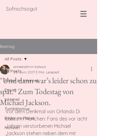
Sofrischsogut
Beitrag
All Posts
annekathrin kohout
All Posts
25. Juni 2017
3 Min. Lesezeit
"Und dann war’s leider schon zu
Bilder im Internet
spät." Zum Todestag von
Essay
Internet
Michael Jackson.
Tumblrismus
Vor dem Denkmal von Orlando Di 
Bilder im Plural
Lasso in München: Fans des vor acht 
Jahren verstorbenen Michael 
Notizen
Jackson stehen neben dem mit 