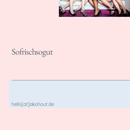
Sofrischsogut
hello[at]akohout.de