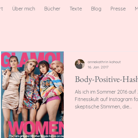
rt
Über mich
Bücher
Texte
Blog
Presse
M
annekathrin kohout
16. Jan. 2017
Body-Positive-Has
Als ich im Sommer 2016 auf Z
Fitnesskult auf Instagram formuliert habe, gab es einige
skeptische Stimmen, die...