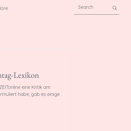
ore
htag-Lexikon
EITonline eine Kritik am