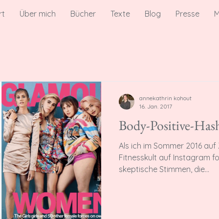
rt
Über mich
Bücher
Texte
Blog
Presse
M
annekathrin kohout
16. Jan. 2017
Body-Positive-Has
Als ich im Sommer 2016 auf Z
Fitnesskult auf Instagram formuliert habe, gab es einige
skeptische Stimmen, die...