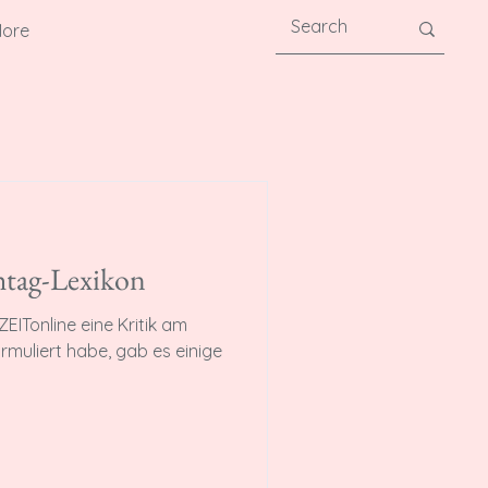
ore
htag-Lexikon
EITonline eine Kritik am