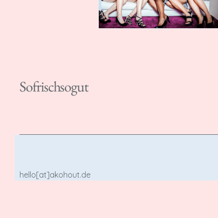
Sofrischsogut
hello[at]akohout.de