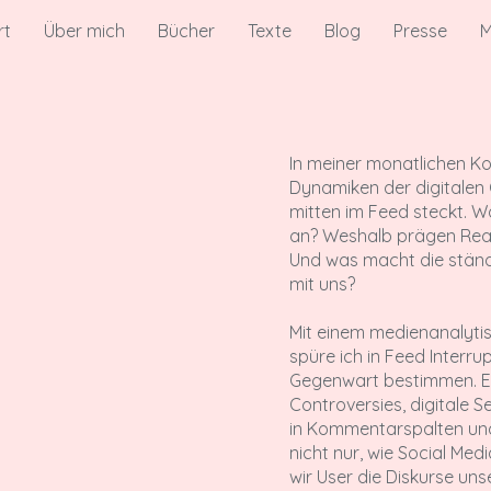
rt
Über mich
Bücher
Texte
Blog
Presse
M
In meiner monatlichen Ko
Dynamiken der digitalen Ö
mitten im Feed steckt. W
an? Weshalb prägen Reakt
Und was macht die ständ
mit uns?
Mit einem medienanalyti
spüre ich in Feed Interr
Gegenwart bestimmen. Es
Controversies, digitale 
in Kommentarspalten und
nicht nur, wie Social Med
wir User die Diskurse uns