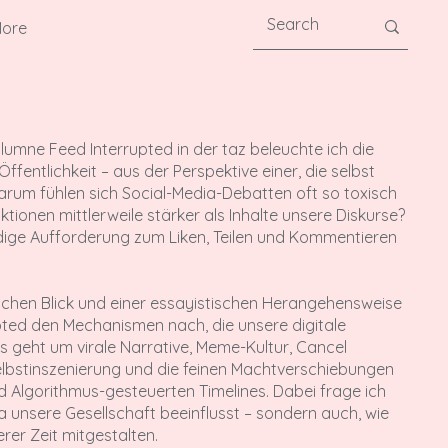
ore
lumne Feed Interrupted in der taz beleuchte ich die
ffentlichkeit – aus der Perspektive einer, die selbst
arum fühlen sich Social-Media-Debatten oft so toxisch
ionen mittlerweile stärker als Inhalte unsere Diskurse?
ige Aufforderung zum Liken, Teilen und Kommentieren
schen Blick und einer essayistischen Herangehensweise
upted den Mechanismen nach, die unsere digitale
 geht um virale Narrative, Meme-Kultur, Cancel
Selbstinszenierung und die feinen Machtverschiebungen
 Algorithmus-gesteuerten Timelines. Dabei frage ich
ia unsere Gesellschaft beeinflusst – sondern auch, wie
erer Zeit mitgestalten.