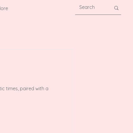
ore
tic times, paired with a