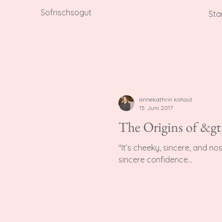
Sofrischsogut
Sta
annekathrin kohout
15. Juni 2017
The Origins of &gt
"It’s cheeky, sincere, and no
sincere confidence...