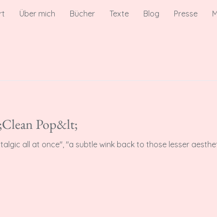
rt
Über mich
Bücher
Texte
Blog
Presse
M
;Clean Pop&lt;
stalgic all at once", "a subtle wink back to those lesser aesthe