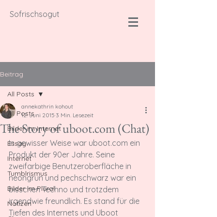
Sofrischsogut
Beitrag
All Posts
annekathrin kohout
All Posts
12. Juni 2015
3 Min. Lesezeit
The Story of uboot.com (Chat)
Bilder im Internet
In
 gewisser Weise war uboot.com ein 
Essay
Produkt der 90er Jahre. Seine 
Internet
zweifarbige Benutzeroberfläche in 
Tumblrismus
neongrün und pechschwarz war ein 
Bilder im Plural
bisschen Techno und trotzdem 
irgendwie freundlich. Es stand für die 
Notizen
Tiefen des Internets und Uboot 