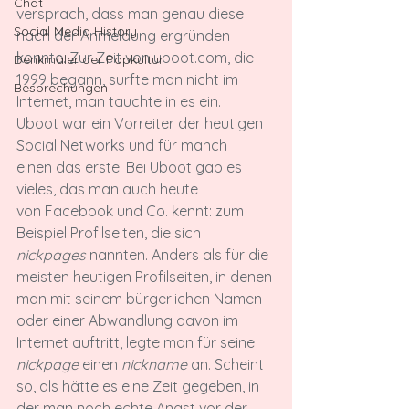
Chat
versprach, dass man genau diese 
Social Media History
nach der Anmeldung ergründen 
konnte. Zur Zeit von uboot.com, die 
Denkmäler der Popkultur
1999 begann, surfte man nicht im 
Besprechungen
Internet, man tauchte in es ein.
Uboot war ein Vorreiter der heutigen 
Social Networks und für manch 
einen das erste. Bei Uboot gab es 
vieles, das man auch heute 
von Facebook und Co. kennt: zum 
Beispiel Profilseiten, die sich 
nickpages
 nannten. Anders als für die 
meisten heutigen Profilseiten, in denen 
man mit seinem bürgerlichen Namen 
oder einer Abwandlung davon im 
Internet auftritt, legte man für seine 
nickpage
 einen 
nickname
 an. Scheint 
so, als hätte es eine Zeit gegeben, in 
der man noch echte Angst vor der 