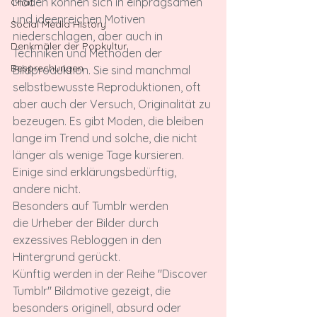
Moden können sich in einprägsamen 
Chat
und ideenreichen Motiven 
Social Media History
niederschlagen, aber auch in 
Denkmäler der Popkultur
Techniken und Methoden der 
Besprechungen
Bildproduktion. Sie sind manchmal 
selbstbewusste Reproduktionen, oft 
aber auch der Versuch, Originalität zu 
bezeugen. Es gibt Moden, die bleiben 
lange im Trend und solche, die nicht 
länger als wenige Tage kursieren. 
Einige sind erklärungsbedürftig, 
andere nicht.

Besonders auf Tumblr werden 
die Urheber der Bilder durch 
exzessives Rebloggen in den 
Hintergrund gerückt.

Künftig werden in der Reihe "Discover 
Tumblr" Bildmotive gezeigt, die 
besonders originell, absurd oder 