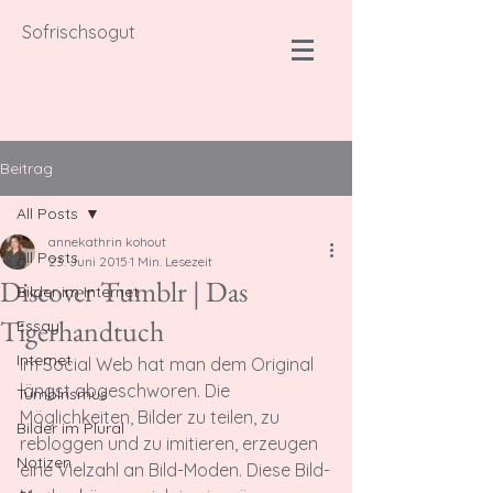
Sofrischsogut
Beitrag
All Posts
annekathrin kohout
All Posts
23. Juni 2015
1 Min. Lesezeit
Discover Tumblr | Das
Bilder im Internet
Tigerhandtuch
Essay
Internet
Im
 Social Web hat man dem Original 
längst abgeschworen. Die 
Tumblrismus
Möglichkeiten, Bilder zu teilen, zu 
Bilder im Plural
rebloggen und zu imitieren, erzeugen 
Notizen
eine Vielzahl an Bild-Moden. Diese Bild-