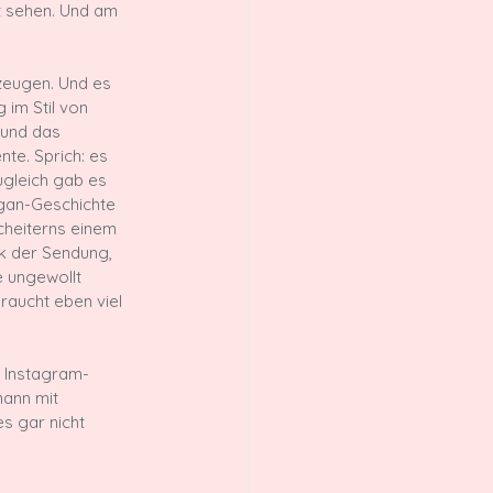
t sehen. Und am 
zeugen. Und es 
 im Stil von 
 und das 
te. Sprich: es 
ugleich gab es 
gan-Geschichte 
Scheiterns einem 
k der Sendung, 
e ungewollt 
raucht eben viel 
, Instagram-
mann mit 
s gar nicht 