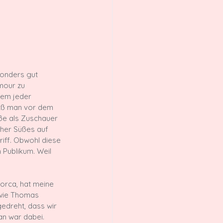
sonders gut 
mour zu 
dem jeder 
aß man vor dem 
ße als Zuschauer 
her Süßes auf 
iff. Obwohl diese 
 Publikum. Weil 
lorca, hat meine 
 wie Thomas 
edreht, dass wir 
n war dabei. 