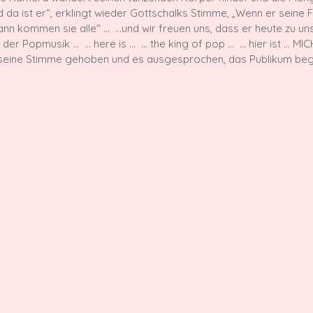
 da ist er“, erklingt wieder Gottschalks Stimme, „Wenn er seine F
ann kommen sie alle“ … 
 …und wir freuen uns, dass er heute zu u
g der Popmusik … 
 … here is … 
 … the king of pop … 
 … hier ist … M
k seine Stimme gehoben und es ausgesprochen, das Publikum begi