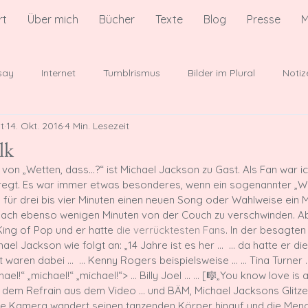
rt
Über mich
Bücher
Texte
Blog
Presse
M
say
Internet
Tumblrismus
Bilder im Plural
Notiz
t
14. Okt. 2016
4 Min. Lesezeit
er der Popkultur
Besprechungen
lk
 von „Wetten, dass…?“ ist Michael Jackson zu Gast. Als Fan war i
gt. Es war immer etwas besonderes, wenn ein sogenannter „We
für drei bis vier Minuten einen neuen Song oder Wahlweise ein 
nach ebenso wenigen Minuten von der Couch zu verschwinden. Ab
ing of Pop und er hatte 
die verrücktesten Fans
. In der besagte
el Jackson wie folgt an: „14 Jahre ist es her … 
 … da hatte er di
t waren dabei … 
 … Kenny Rogers beispielsweise …
 … Tina Turner 
hael!“ „michael!“ „michael!“>
 … Billy Joel …
 … [🎼„You know love is a
or dem Refrain aus dem Video … und BÄM, Michael Jacksons Glitz
die Kamera wandert seinen tanzenden Körper hinauf und die Meng