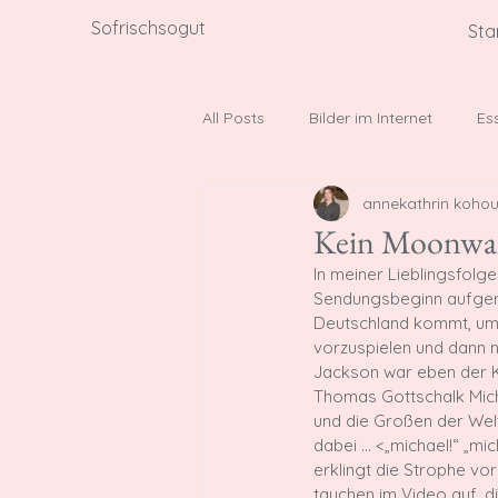
Sofrischsogut
Sta
All Posts
Bilder im Internet
Es
annekathrin kohou
Social Media History
Denkmäl
Kein Moonwa
I
n meiner Lieblingsfolge
Sendungsbeginn aufgere
Deutschland kommt, um 
vorzuspielen und dann 
Jackson war eben der K
Thomas Gottschalk Micha
und die Großen der Wel
dabei … <„michael!“ „mic
erklingt die Strophe v
tauchen im Video auf, 