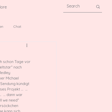
ore
en
Chat
ch schon Tage vor 
ltstar“ nach 
Medley 
er Michael 
n Sendung kündigt 
eses Projekt … 
 …
… 
 … dann war 
ll we need“ 
ersöckchen 
e kann sich 