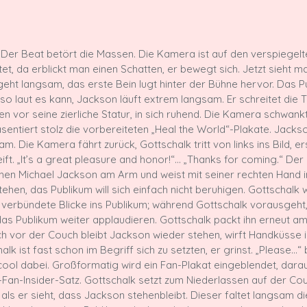
t. Der Beat betört die Massen. Die Kamera ist auf den verspiegelt
et, da erblickt man einen Schatten, er bewegt sich. Jetzt sieht m
geht langsam, das erste Bein lugt hinter der Bühne hervor. Das Pu
 so laut es kann, Jackson läuft extrem langsam. Er schreitet die 
n vor seine zierliche Statur, in sich ruhend. Die Kamera schwankt
äsentiert stolz die vorbereiteten „Heal the World“-Plakate. Jacks
m. Die Kamera fährt zurück, Gottschalk tritt von links ins Bild, er
ift. „It’s a great pleasure and honor!“… „Thanks for coming.“ De
lichen Michael Jackson am Arm und weist mit seiner rechten Hand i
ehen, das Publikum will sich einfach nicht beruhigen. Gottschalk w
verbündete Blicke ins Publikum; während Gottschalk vorausgeht, 
 das Publikum weiter applaudieren. Gottschalk packt ihn erneut am
 vor der Couch bleibt Jackson wieder stehen, wirft Handküsse i
halk ist fast schon im Begriff sich zu setzten, er grinst. „Please…“ b
 cool dabei. Großformatig wird ein Fan-Plakat eingeblendet, darau
Fan-Insider-Satz. Gottschalk setzt zum Niederlassen auf der Cou
als er sieht, dass Jackson stehenbleibt. Dieser faltet langsam d