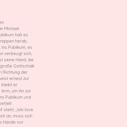
en 
an Michael 
blikum hält es 
Treppen herab, 
 ins Publikum, es 
on verbeugt sich, 
st seine Hand, die 
r große Gottschalk 
n Richtung der 
eist erneut zur 
bleibt er 
 Arm, um ihn zur 
ns Publikum und 
ettelt 
f steht: „We love 
ch an, muss sich 
ie Hände vor 