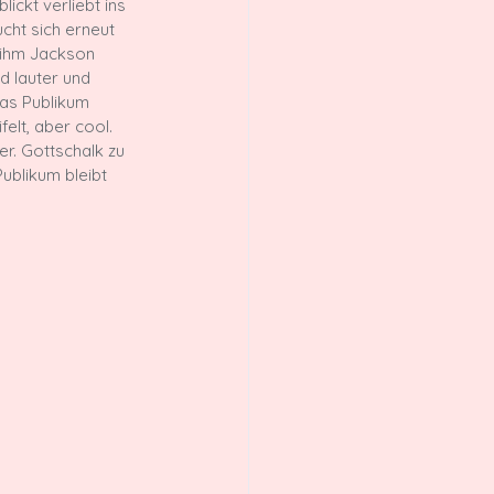
ickt verliebt ins 
cht sich erneut 
s ihm Jackson 
d lauter und 
Das Publikum 
felt, aber cool. 
r. Gottschalk zu 
ublikum bleibt 