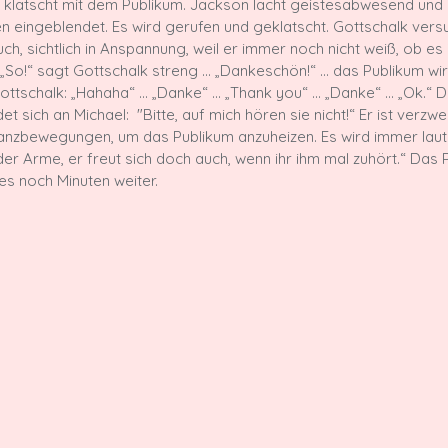
 klatscht mit dem Publikum. Jackson lacht geistesabwesend und bl
n eingeblendet. Es wird gerufen und geklatscht. Gottschalk versu
Couch, sichtlich in Anspannung, weil er immer noch nicht weiß, ob e
s. „So!“ sagt Gottschalk streng … „Dankeschön!“ … das Publikum wir
 Gottschalk: „Hahaha“ … „Danke“ … „Thank you“ … „Danke“ … „Ok.“ 
t sich an Michael:  "Bitte, auf mich hören sie nicht!“ Er ist verzwei
anzbewegungen, um das Publikum anzuheizen. Es wird immer laute
er Arme, er freut sich doch auch, wenn ihr ihm mal zuhört.“ Das P
s noch Minuten weiter.
