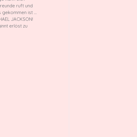
reunde ruft und 
ns gekommen ist … 
ICHAEL JACKSON! 
nnt erlöst zu 