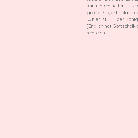
kaum noch halten … „Und
große Projekte plant, d
 … hier ist … 
 … der Köni
[Endlich hat Gottschal
schreien.
