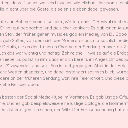
tten, dass…“ sehen war ein bisschen wie Michael Jackson in ech
le in echt über die Gäste, als seien sie eben dabei gewesen.

nte Jan Böhmermann in seinem „Wetten, dass…“-Revival nicht er
. Er hat gut beobachtet und zielsicher karikiert: Es gab einen Anzug
en Star, der früher gehen muss; es gab ein Medley von DJ Bobo
s gab Süßes, von dem sich der Moderator auch tatsächlich bedien
te Details, die an den früheren Charme der Sendung erinnerten. Z
 das war wichtig und richtig. Zahlreiche Hinweise auf die Erdo
tenhiebe. Es passt zu ihm, dass er sich bereits im Angesicht des 
s…?“ zuwendet. Und sein Plan ist aufgegangen. Aber in der Hekti
ere Wetten abspeiste, und dabei distanziert satirisch blieb, wurd
dere an der früheren Sendung war: ihre Feierlichkeit. Und diese b
Siehe Beispiel oben.

m besten der Social-Media-Hype im Vorhinein. Es gab lustige Gifs
onie. Und es gab beispielsweise eine lustige Collage, die Böhmer
 Das ist er eigentlich schon, der Witz. Der Fernsehsendung hätte e