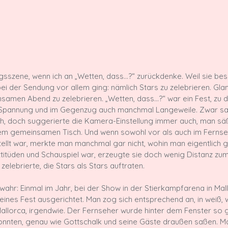
ingsszene, wenn ich an „Wetten, dass…?“ zurückdenke. Weil sie be
i der Sendung vor allem ging: nämlich Stars zu zelebrieren. Gla
samen Abend zu zelebrieren. „Wetten, dass…?“ war ein Fest, zu 
r Spannung und im Gegenzug auch manchmal Langeweile. Zwar s
h, doch suggerierte die Kamera-Einstellung immer auch, man sä
inem gemeinsamen Tisch. Und wenn sowohl vor als auch im Fernse
ellt war, merkte man manchmal gar nicht, wohin man eigentlich gr
titüden und Schauspiel war, erzeugte sie doch wenig Distanz zum
elebrierte, die Stars als Stars auftraten.

 wahr: Einmal im Jahr, bei der Show in der Stierkampfarena in Mal
kleines Fest ausgerichtet. Man zog sich entsprechend an, in weiß,
Mallorca, irgendwie. Der Fernseher wurde hinter dem Fenster so g
nnten, genau wie Gottschalk und seine Gäste draußen saßen. Ma