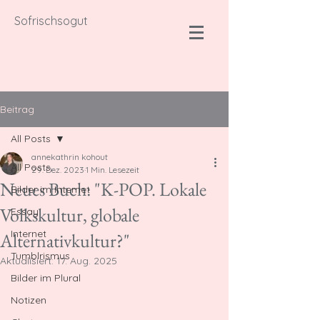
Sofrischsogut
Beitrag
All Posts
annekathrin kohout
All Posts
29. Dez. 2023
1 Min. Lesezeit
Neues Buch: "K-POP. Lokale
Bilder im Internet
Volkskultur, globale
Essay
Internet
Alternativkultur?"
Tumblrismus
Aktualisiert:
17. Aug. 2025
Bilder im Plural
Notizen