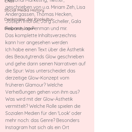
Personal Marketing, Twitter, 
Chat
geschrieben von u.a. Miriam Zeh, Lisa 
Social Media History
Andergassen, Thomas Hecken, 
Denkmäler der Popkultur
Joseph Imorde, Jörg Scheller, Gala 
Rebane, Ian Penman und mir.
Besprechungen
Das komplette Inhaltsverzeichnis 
kann 
hie
r angesehen werden
Ich habe einen Text über die Ästhetik 
des Beautytrends Glow geschrieben 
und gehe darin seinen Narrativen auf 
die Spur: Was unterscheidet das 
derzeitige Glow-Konzept vom 
früheren Glamour? Welche 
Verheißungen gehen von ihm aus? 
Was wird mit der Glow-Ästhetik 
vermittelt? Welche Rolle spielen die 
Sozialen Medien für den 'Look' oder 
mehr noch: das Genre? Besonders 
Instagram hat sich als ein Ort 