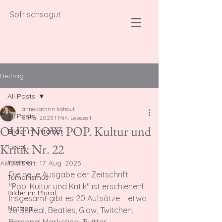
Sofrischsogut
Beitrag
All Posts
annekathrin kohout
All Posts
6. Mai 2023
1 Min. Lesezeit
OUT NOW: POP. Kultur und
Bilder im Internet
Kritik Nr. 22
Essay
Internet
Aktualisiert:
17. Aug. 2025
Die neue Ausgabe der Zeitschrift 
Tumblrismus
"Pop. Kultur und Kritik" ist erschienen!
Bilder im Plural
Insgesamt gibt es 20 Aufsätze – etwa 
Notizen
zu BeReal, Beatles, Glow, Twitchen, 