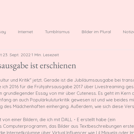
rt
Über mich
Bücher
Texte
Blog
Presse
M
say
Internet
Tumblrismus
Bilder im Plural
Notiz
t
23. Sept. 2022
1 Min. Lesezeit
er der Popkultur
Besprechungen
ausgabe ist erschienen
ultur und Kritik" jetzt. Gerade ist die Jubiläumsausgabe bei transc
 ich 2016 für die Frühjahrsausgabe 2017 über Livestreaming gesc
in grundlegender Essay von mir über Cuteness. Es geht im Kern 
Anfang an auch Populärkuluturkritik gewesen ist und wie beides mi
ng des Mädchenhaften einherging. Außerdem, wie sich diese Vers
 von einer Bildern, die ich mit DALL・E erstellt habe (ein 
s Computerprogramm, das Bilder aus Textbeschreibungen erstel
ie Internetkolumne über Virtual Influencer wie Lil Miquela oder 