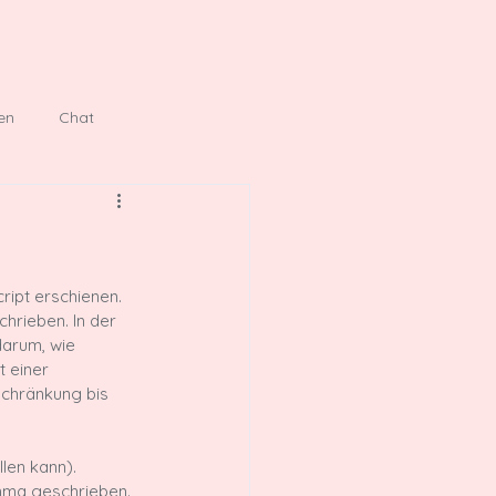
ore
en
Chat
ript erschienen. 
hrieben. In der 
darum, wie 
t einer 
chränkung bis 
len kann).
Imma geschrieben.