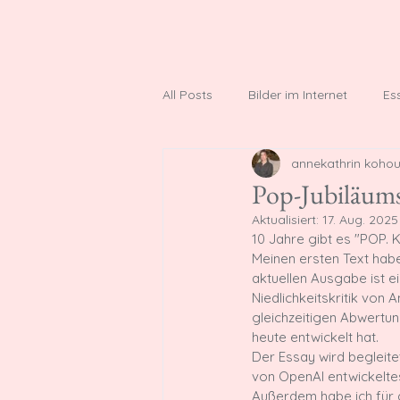
Sta
All Posts
Bilder im Internet
Es
annekathrin kohou
Social Media History
Denkmäl
Pop-Jubiläums
Aktualisiert:
17. Aug. 2025
10 Jahre gibt es "POP. K
Meinen ersten Text habe
aktuellen Ausgabe ist e
Niedlichkeitskritik von 
gleichzeitigen Abwertu
heute entwickelt hat. 
Der Essay wird begleitet
von OpenAI entwickelte
Außerdem habe ich für d