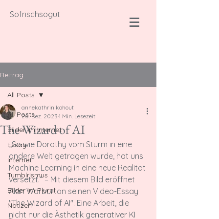
Sofrischsogut
Beitrag
All Posts
annekathrin kohout
All Posts
20. Dez. 2023
1 Min. Lesezeit
The Wizard of AI
Bilder im Internet
„So wie Dorothy vom Sturm in eine 
Essay
andere Welt getragen wurde, hat uns 
Internet
Machine Learning in eine neue Realität 
Tumblrismus
versetzt.“ – Mit diesem Bild eröffnet 
Bilder im Plural
Alan Warburton seinen Video-Essay 
"The Wizard of AI". Eine Arbeit, die 
Notizen
nicht nur die Ästhetik generativer KI 