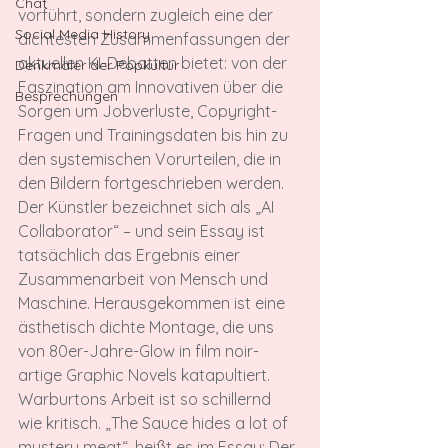
Chat
vorführt, sondern zugleich eine der 
Social Media History
dichtesten Zusammenfassungen der 
aktuellen KI-Debatten bietet: von der 
Denkmäler der Popkultur
Faszination am Innovativen über die 
Besprechungen
Sorgen um Jobverluste, Copyright-
Fragen und Trainingsdaten bis hin zu 
den systemischen Vorurteilen, die in 
den Bildern fortgeschrieben werden.
Der Künstler bezeichnet sich als „AI 
Collaborator“ – und sein Essay ist 
tatsächlich das Ergebnis einer 
Zusammenarbeit von Mensch und 
Maschine. Herausgekommen ist eine 
ästhetisch dichte Montage, die uns 
von 80er-Jahre-Glow in film noir-
artige Graphic Novels katapultiert.
Warburtons Arbeit ist so schillernd 
wie kritisch. „The Sauce hides a lot of 
mystery meat“, heißt es im Essay: Der 