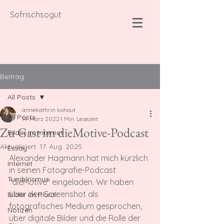
Sofrischsogut
Beitrag
All Posts
annekathrin kohout
All Posts
14. März 2022
1 Min. Lesezeit
Zu Gast im dieMotive-Podcast
Bilder im Internet
Aktualisiert:
17. Aug. 2025
Essay
Alexander Hagmann hat mich kürzlich 
Internet
in seinen Fotografie-Podcast 
Tumblrismus
"dieMotive" eingeladen. Wir haben 
über den Screenshot als 
Bilder im Plural
fotografisches Medium gesprochen, 
Notizen
über digitale Bilder und die Rolle der 