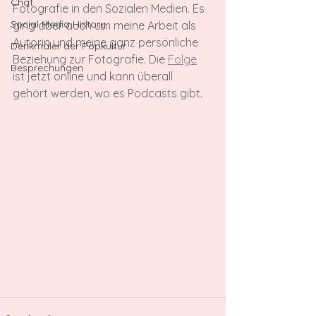
Chat
Fotografie in den Sozialen Medien. Es 
Social Media History
ging aber auch um meine Arbeit als 
Autorin und meine ganz persönliche 
Denkmäler der Popkultur
Beziehung zur Fotografie. Die 
Folge
Besprechungen
ist jetzt online und kann überall 
gehört werden, wo es Podcasts gibt.